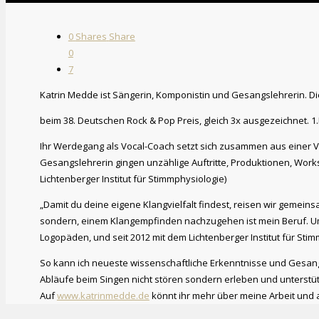
0
Shares
Share
0
7
Katrin Medde ist Sängerin, Komponistin und Gesangslehrerin. Di
beim 38. Deutschen Rock & Pop Preis, gleich 3x ausgezeichnet. 1
Ihr Werdegang als Vocal-Coach setzt sich zusammen aus einer Vi
Gesangslehrerin gingen unzählige Auftritte, Produktionen, Wo
Lichtenberger Institut für Stimmphysiologie)
„Damit du deine eigene Klangvielfalt findest, reisen wir gemeinsa
sondern, einem Klangempfinden nachzugehen ist mein Beruf. Um
Logopäden, und seit 2012 mit dem Lichtenberger Institut für Stim
So kann ich neueste wissenschaftliche Erkenntnisse und Gesan
Abläufe beim Singen nicht stören sondern erleben und unterstü
Auf
www.katrinmedde.de
könnt ihr mehr über meine Arbeit und 