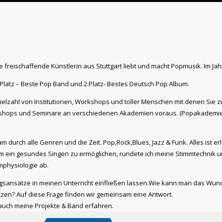
e freischaffende Künstlerin aus Stuttgart liebt und macht Popmusik. Im J
.Platz – Beste Pop Band und 2.Platz- Bestes Deutsch Pop Album.
elzahl von Institutionen, Workshops und toller Menschen mit denen Sie z
rkshops und Seminare an verschiedenen Akademien voraus. (Popakademie
m durch alle Genren und die Zeit. Pop,Rock,Blues, Jazz & Funk. Alles ist erl
 ein gesundes Singen zu ermöglichen, rundete ich meine Stimmtechnik u
mphysiologie ab.
gsansätze in meinen Unterricht einfließen lassen.Wie kann man das Wun
tzen? Auf diese Frage finden wir gemeinsam eine Antwort.
auch meine Projekte & Band erfahren.