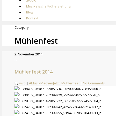
Studio
Musikalische Früherziehung
Blog
Kontakt
Category
Mühlenfest
2. November 2014
6
Mühlenfest 2014
By
vivo
|
#MusikMachenJetzt
,
Mühlenfest
|
No Comments