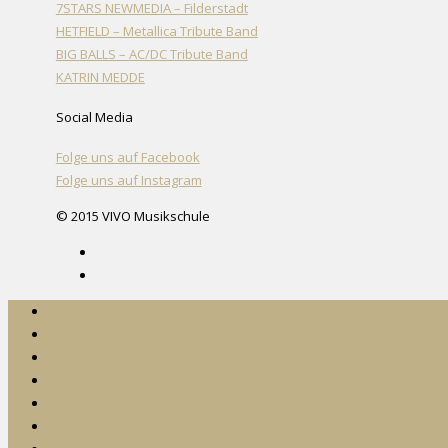
7STARS NEWMEDIA – Filderstadt
HETFIELD – Metallica Tribute Band
BIG BALLS – AC/DC Tribute Band
KATRIN MEDDE
Social Media
Folge uns auf Facebook
Folge uns auf Instagram
© 2015 VIVO Musikschule
Home
Unterricht
Team
Angebot
Studio
Musikalische Früherziehung