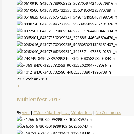
20. Oktober 2013
3
Mühlenfest 2013
By
vivo
|
#MusikMachenJetzt
,
Mühlenfest
|
No Comments