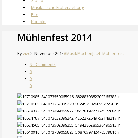
Studio
Musikalische Früherziehung
Blog
Kontakt
Mühlenfest 2014
By
vivo
2. November 2014
#MusikMachenJetzt
,
Mühlenfest
No Comments
6
0
0